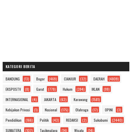
KATEGORI BERITA
BANDUNG
(13)
Bogor
(469)
CIANJUR
(32)
DAERAH
(4809)
EKSPOSTV
(8)
Garut
(779)
Hukum
(394)
IKLAN
(99)
INTERNASIONAL
(4)
JAKARTA
(62)
Karawang
(1581)
Kebijakan Privasi
(1)
Nasional
(175)
Olahraga
(17)
OPINI
(3)
Pendidikan
(166)
Politik
(43)
REDAKSI
(2)
Sukabumi
(2440)
SUMATERA
(107)
Tasikmalaya
(14)
Wisata
(14)