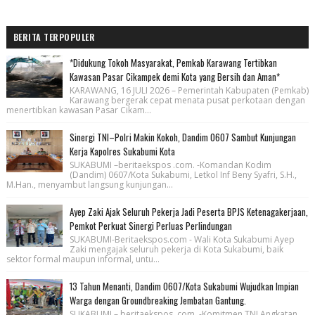
BERITA TERPOPULER
*Didukung Tokoh Masyarakat, Pemkab Karawang Tertibkan
Kawasan Pasar Cikampek demi Kota yang Bersih dan Aman*
KARAWANG, 16 JULI 2026 – Pemerintah Kabupaten (Pemkab)
Karawang bergerak cepat menata pusat perkotaan dengan
menertibkan kawasan Pasar Cikam...
Sinergi TNI–Polri Makin Kokoh, Dandim 0607 Sambut Kunjungan
Kerja Kapolres Sukabumi Kota
SUKABUMI –beritaekspos .com. -Komandan Kodim
(Dandim) 0607/Kota Sukabumi, Letkol Inf Beny Syafri, S.H.,
M.Han., menyambut langsung kunjungan...
Ayep Zaki Ajak Seluruh Pekerja Jadi Peserta BPJS Ketenagakerjaan,
Pemkot Perkuat Sinergi Perluas Perlindungan
SUKABUMI-Beritaekspos.com - Wali Kota Sukabumi Ayep
Zaki mengajak seluruh pekerja di Kota Sukabumi, baik
sektor formal maupun informal, untu...
13 Tahun Menanti, Dandim 0607/Kota Sukabumi Wujudkan Impian
Warga dengan Groundbreaking Jembatan Gantung.
SUKABUMI – beritaekspos, com. -Komitmen TNI Angkatan