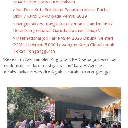
Driver Grab Korban Kecelakaan
NasDem Kota Sukabumi Panaskan Mesin Partai,
Bidik 7 Kursi DPRD pada Pemilu 2029
Bangun Akses, Bangkitkan Ekonomi! Dandim 0607
Resmikan Jembatan Garuda Cipanas Tahap V
International Job Fair PASIM 2026 Dibuka Menteri
P2MI, Hadirkan 5.000 Lowongan Kerja Global untuk
Tekan Pengangguran
“Reses ini dilakukan oleh Anggota DPRD sebagai kewajiban
untuk turun ke dapil masing-masing” kata H Agus usai
melaksanakan reses di wilayah Kelurahan Karangtengah