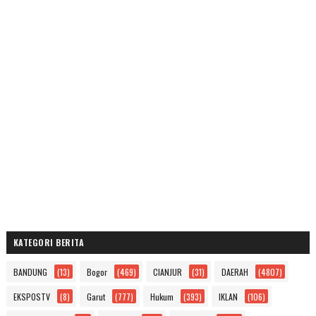
KATEGORI BERITA
BANDUNG
(13)
Bogor
(469)
CIANJUR
(31)
DAERAH
(4807)
EKSPOSTV
(8)
Garut
(777)
Hukum
(393)
IKLAN
(106)