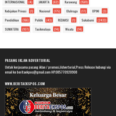
INTERNASIONAL
(4)
JAKARTA
(62)
Karawang
(1581)
Kebijakan Privasi
(1)
Nasional
(175)
Olahraga
(17)
OPINI
(3)
Pendidikan
(166)
Politik
(43)
REDAKSI
(1)
Sukabumi
(2433)
SUMATERA
(107)
Tasikmalaya
(14)
Wisata
(14)
PASANG IKLAN/ADVERTORIAL
Untuk kerjasama pasang iklan / promosi,Advertorial,Press Release hubungi via
email ke beritaekpos@gmail.com HP.085770920908
WWW.BERITAEKSPOS.COM