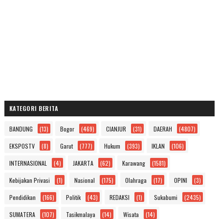
KATEGORI BERITA
BANDUNG
(13)
Bogor
(469)
CIANJUR
(31)
DAERAH
(4807)
EKSPOSTV
(8)
Garut
(777)
Hukum
(393)
IKLAN
(106)
INTERNASIONAL
(4)
JAKARTA
(62)
Karawang
(1581)
Kebijakan Privasi
(1)
Nasional
(175)
Olahraga
(17)
OPINI
(3)
Pendidikan
(166)
Politik
(43)
REDAKSI
(1)
Sukabumi
(2435)
SUMATERA
(107)
Tasikmalaya
(14)
Wisata
(14)