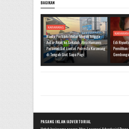
BAGIKAN
KARAWANG
KARAWAN
Bantu Perbaiki Motor Mogok hingga
Antar Anak ke Sekolah, Aksi Humanis
Edi Riyant
Personel Sat Lantas Polresta Karawang
Pemilihan
di Tengah Giat Sapa Pagi
Gembong
PASANG IKLAN/ADVERTORIAL
Untuk kerjasama pasang iklan / promosi,Advertorial,Press