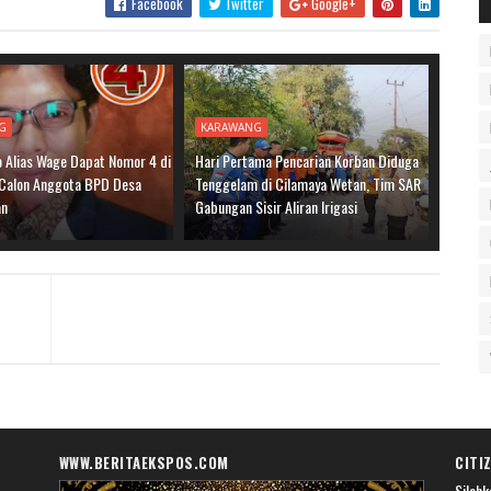
Facebook
Twitter
Google+
G
KARAWANG
o Alias Wage Dapat Nomor 4 di
Hari Pertama Pencarian Korban Diduga
 Calon Anggota BPD Desa
Tenggelam di Cilamaya Wetan, Tim SAR
an
Gabungan Sisir Aliran Irigasi
WWW.BERITAEKSPOS.COM
CITI
Silahk