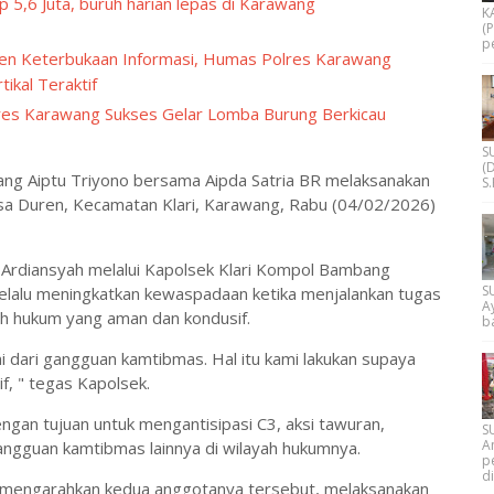
p 5,6 Juta, buruh harian lepas di Karawang
K
(
p
n Keterbukaan Informasi, Humas Polres Karawang
tikal Teraktif
es Karawang Sukses Gelar Lomba Burung Berkicau
S
(D
ang Aiptu Triyono bersama Aipda Satria BR melaksanakan
S
Desa Duren, Kecamatan Klari, Karawang, Rabu (04/02/2026)
 Ardiansyah melalui Kapolsek Klari Kompol Bambang
S
elalu meningkatkan kewaspadaan ketika menjalankan tugas
A
ah hukum yang aman dan kondusif.
ba
dari gangguan kamtibmas. Hal itu kami lakukan supaya
f, " tegas Kapolsek.
 dengan tujuan untuk mengantisipasi C3, aksi tawuran,
S
A
angguan kamtibmas lainnya di wilayah hukumnya.
p
d
r mengarahkan kedua anggotanya tersebut, melaksanakan