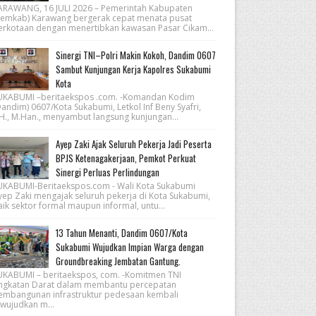
ARAWANG, 16 JULI 2026 – Pemerintah Kabupaten
Pemkab) Karawang bergerak cepat menata pusat
erkotaan dengan menertibkan kawasan Pasar Cikam...
Sinergi TNI–Polri Makin Kokoh, Dandim 0607
Sambut Kunjungan Kerja Kapolres Sukabumi
Kota
UKABUMI –beritaekspos .com. -Komandan Kodim
andim) 0607/Kota Sukabumi, Letkol Inf Beny Syafri,
.H., M.Han., menyambut langsung kunjungan...
Ayep Zaki Ajak Seluruh Pekerja Jadi Peserta
BPJS Ketenagakerjaan, Pemkot Perkuat
Sinergi Perluas Perlindungan
UKABUMI-Beritaekspos.com - Wali Kota Sukabumi
yep Zaki mengajak seluruh pekerja di Kota Sukabumi,
ik sektor formal maupun informal, untu...
13 Tahun Menanti, Dandim 0607/Kota
Sukabumi Wujudkan Impian Warga dengan
Groundbreaking Jembatan Gantung.
UKABUMI – beritaekspos, com. -Komitmen TNI
ngkatan Darat dalam membantu percepatan
embangunan infrastruktur pedesaan kembali
iwujudkan m...