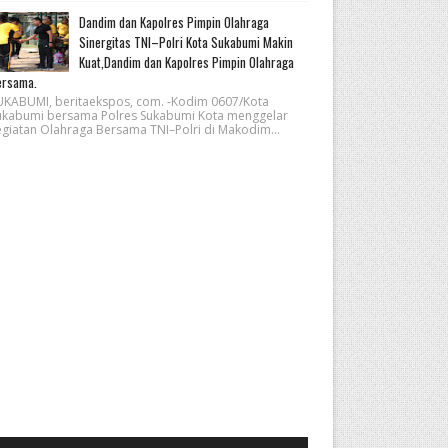
Dandim dan Kapolres Pimpin Olahraga
Sinergitas TNI–Polri Kota Sukabumi Makin
Kuat,Dandim dan Kapolres Pimpin Olahraga
ersama.
UKABUMI, beritaekspos, com. -Kodim 0607/Kota
ukabumi bersama Polres Sukabumi Kota menggelar
egiatan Olahraga Bersama TNI–Polri di Makodim...