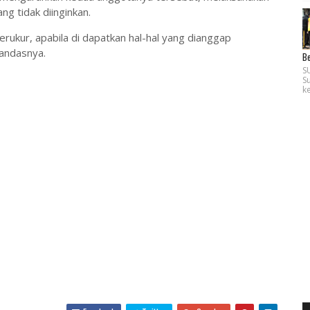
ng tidak diinginkan.
rukur, apabila di dapatkan hal-hal yang dianggap
andasnya.
B
S
S
k