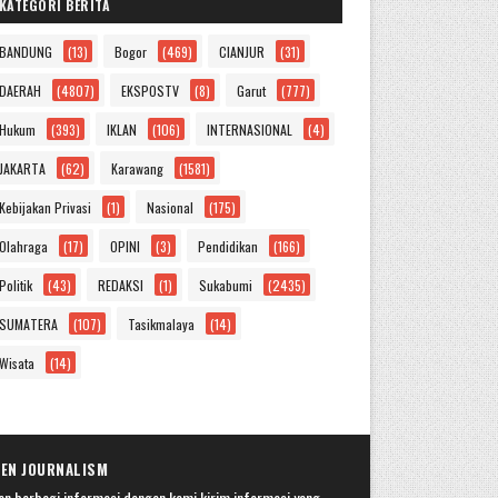
KATEGORI BERITA
BANDUNG
(13)
Bogor
(469)
CIANJUR
(31)
DAERAH
(4807)
EKSPOSTV
(8)
Garut
(777)
Hukum
(393)
IKLAN
(106)
INTERNASIONAL
(4)
JAKARTA
(62)
Karawang
(1581)
Kebijakan Privasi
(1)
Nasional
(175)
Olahraga
(17)
OPINI
(3)
Pendidikan
(166)
Politik
(43)
REDAKSI
(1)
Sukabumi
(2435)
SUMATERA
(107)
Tasikmalaya
(14)
Wisata
(14)
ZEN JOURNALISM
an berbagi informasi dengan kami kirim informasi yang