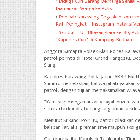
Diduga Curi Barang Berharga Senilai R
Diamankan Warga ke Polisi
Pemkab Karawang Tegaskan Komitme
Raih Peringkat 1 Instagram Instansi Ver
Sambut HUT Bhayangkara ke-80, Polr
"Kapolres Cup" di Kampung Budaya
Anggota Samapta Polsek Klari Polres Karaw
patroli perintis di Hotel Grand Pangestu, 
Siang.
Kapolres Karawang Polda Jabar, AKBP Fiki N
Sumitro menjelaskan, bahwa pihaknya akan s
patroli, dengan tujuan memaksimalkan wilay
"Kami siap mengamankan wilayah hukum kami 
situasi dan kondisi berlangsung aman kondusi
Menurut Srikandi Polri itu, patroli dilakukan
balapan liar, aksi premanisme maupun aksi g
Oleh karena itu, Kapolsek Telukjambe Timu