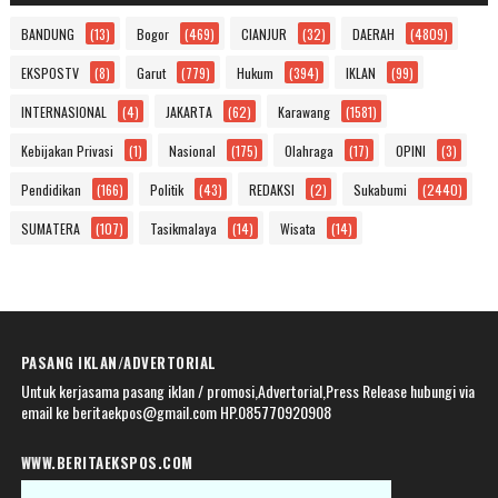
BANDUNG
(13)
Bogor
(469)
CIANJUR
(32)
DAERAH
(4809)
EKSPOSTV
(8)
Garut
(779)
Hukum
(394)
IKLAN
(99)
INTERNASIONAL
(4)
JAKARTA
(62)
Karawang
(1581)
Kebijakan Privasi
(1)
Nasional
(175)
Olahraga
(17)
OPINI
(3)
Pendidikan
(166)
Politik
(43)
REDAKSI
(2)
Sukabumi
(2440)
SUMATERA
(107)
Tasikmalaya
(14)
Wisata
(14)
PASANG IKLAN/ADVERTORIAL
Untuk kerjasama pasang iklan / promosi,Advertorial,Press Release hubungi via
email ke beritaekpos@gmail.com HP.085770920908
WWW.BERITAEKSPOS.COM