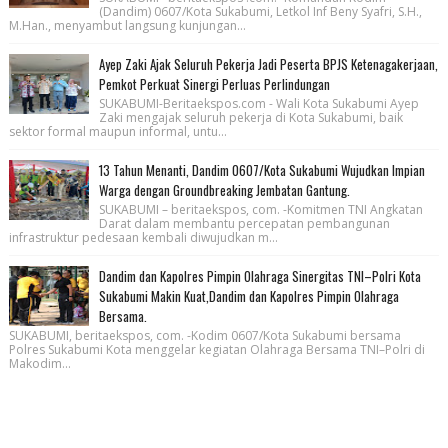
(Dandim) 0607/Kota Sukabumi, Letkol Inf Beny Syafri, S.H.,
M.Han., menyambut langsung kunjungan...
Ayep Zaki Ajak Seluruh Pekerja Jadi Peserta BPJS Ketenagakerjaan,
Pemkot Perkuat Sinergi Perluas Perlindungan
SUKABUMI-Beritaekspos.com - Wali Kota Sukabumi Ayep
Zaki mengajak seluruh pekerja di Kota Sukabumi, baik
sektor formal maupun informal, untu...
13 Tahun Menanti, Dandim 0607/Kota Sukabumi Wujudkan Impian
Warga dengan Groundbreaking Jembatan Gantung.
SUKABUMI – beritaekspos, com. -Komitmen TNI Angkatan
Darat dalam membantu percepatan pembangunan
infrastruktur pedesaan kembali diwujudkan m...
Dandim dan Kapolres Pimpin Olahraga Sinergitas TNI–Polri Kota
Sukabumi Makin Kuat,Dandim dan Kapolres Pimpin Olahraga
Bersama.
SUKABUMI, beritaekspos, com. -Kodim 0607/Kota Sukabumi bersama
Polres Sukabumi Kota menggelar kegiatan Olahraga Bersama TNI–Polri di
Makodim...