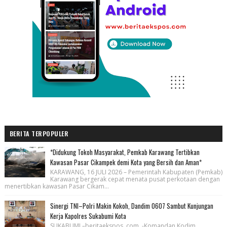
BERITA TERPOPULER
*Didukung Tokoh Masyarakat, Pemkab Karawang Tertibkan
Kawasan Pasar Cikampek demi Kota yang Bersih dan Aman*
KARAWANG, 16 JULI 2026 – Pemerintah Kabupaten (Pemkab)
Karawang bergerak cepat menata pusat perkotaan dengan
menertibkan kawasan Pasar Cikam...
Sinergi TNI–Polri Makin Kokoh, Dandim 0607 Sambut Kunjungan
Kerja Kapolres Sukabumi Kota
SUKABUMI –beritaekspos .com. -Komandan Kodim