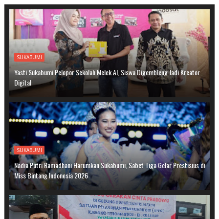
SUKABUMI
Yasti Sukabumi Pelopor Sekolah Melek AI, Siswa Digembleng Jadi Kreator
Digital
SUKABUMI
Nadia Putri Ramadhani Harumkan Sukabumi, Sabet Tiga Gelar Prestisius di
Miss Bintang Indonesia 2026