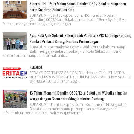
Sinergi TNI–Polri Makin Kokoh, Dandim 0607 Sambut Kunjungan
Kerja Kapolres Sukabumi Kota
SUKABUMI –beritaekspos .com. -Komandan Kodim
(Dandim) 0607/Kota Sukabumi, Letkol Inf Beny Syafri, S.H.,
M.Han., menyambut langsung kunjungan...
Ayep Zaki Ajak Seluruh Pekerja Jadi Peserta BPJS Ketenagakerjaan,
Pemkot Perkuat Sinergi Perluas Perlindungan
SUKABUMI-Beritaekspos.com - Wali Kota Sukabumi Ayep
Zaki mengajak seluruh pekerja di Kota Sukabumi, baik
sektor formal maupun informal, untu...
REDAKSI
REDAKSI BERITAEKSPOS.COM Diterbitkan Oleh: PT. MEDIA
BERITA EKSPOS SK MENTERI HUKUM DAN HAM : Nomor AHU-
041433.AH.01.30.Tahun 202...
13 Tahun Menanti, Dandim 0607/Kota Sukabumi Wujudkan Impian
Warga dengan Groundbreaking Jembatan Gantung.
SUKABUMI – beritaekspos, com. -Komitmen TNI Angkatan
Darat dalam membantu percepatan pembangunan
infrastruktur pedesaan kembali diwujudkan m...