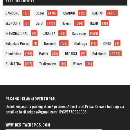
KATEGORI BERITA
BANDUNG
(13)
Bogor
(470)
CIANJUR
(32)
DAERAH
(4810)
EKSPOSTV
(8)
Garut
(779)
Hukum
(394)
IKLAN
(99)
INTERNASIONAL
(4)
JAKARTA
(63)
Karawang
(1581)
Kebijakan Privasi
(1)
Nasional
(175)
Olahraga
(17)
OPINI
(3)
Pendidikan
(166)
Politik
(43)
REDAKSI
(2)
Sukabumi
(2446)
SUMATERA
(107)
Tasikmalaya
(14)
Wisata
(14)
PASANG IKLAN/ADVERTORIAL
Untuk kerjasama pasang iklan / promosi,Advertorial,Press Release hubungi via
email ke beritaekpos@gmail.com HP.085770920908
WWW.BERITAEKSPOS.COM