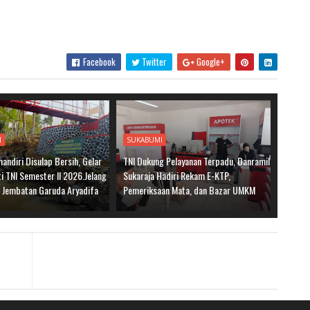
Facebook
Twitter
Google+
I
SUKABUMI
andiri Disulap Bersih, Gelar
TNI Dukung Pelayanan Terpadu, Danramil
i TNI Semester II 2026.Jelang
Sukaraja Hadiri Rekam E-KTP,
 Jembatan Garuda Aryadifa
Pemeriksaan Mata, dan Bazar UMKM