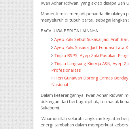
Iwan Adhar Ridwan, yang akrab disapa Bah 
Momentum ini menjadi penanda dimulainya pen
menyeluruh di tubuh partai, sebagai langkah 
BACA JUGA BERITA LAINNYA
Ayep Zaki Sebut Sukasai Jadi Arah B
Ayep Zaki: Sukasai Jadi Fondasi Tata K
Tinjau BSPS, Ayep Zaki Pastikan Prog
Tinjau Langsung Kinerja ASN, Ayep Za
Profesionalitas
Heri Gunawan Dorong Ormas Berdaya
Nasional
Dalam keterangannya, Iwan Adhar Ridwan men
dukungan dari berbagai pihak, termasuk keh
Sukabumi.
“Alhamdulillah seluruh rangkaian kegiatan be
energi tambahan dalam memperkuat kebersa