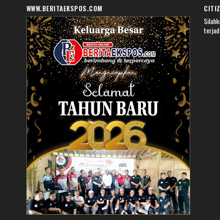
WWW.BERITAEKSPOS.COM
CITI
Silahk
terjad