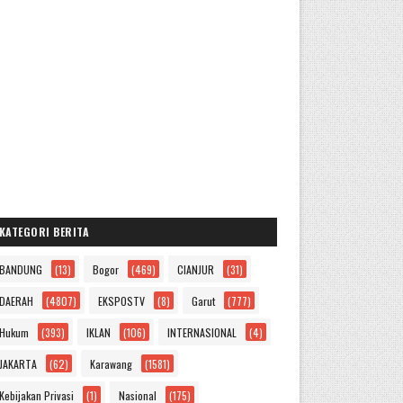
KATEGORI BERITA
BANDUNG
(13)
Bogor
(469)
CIANJUR
(31)
DAERAH
(4807)
EKSPOSTV
(8)
Garut
(777)
Hukum
(393)
IKLAN
(106)
INTERNASIONAL
(4)
JAKARTA
(62)
Karawang
(1581)
Kebijakan Privasi
(1)
Nasional
(175)