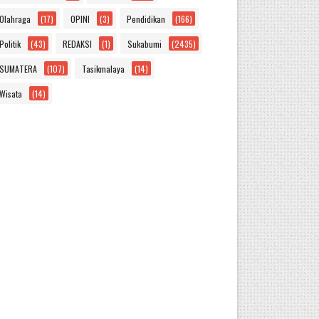
Olahraga
(17)
OPINI
(3)
Pendidikan
(166)
Politik
(43)
REDAKSI
(1)
Sukabumi
(2435)
SUMATERA
(107)
Tasikmalaya
(14)
Wisata
(14)