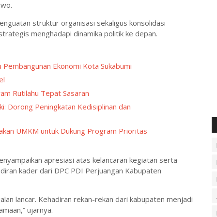
Uwo.
guatan struktur organisasi sekaligus konsolidasi
strategis menghadapi dinamika politik ke depan.
aru Pembangunan Ekonomi Kota Sukabumi
el
ram Rutilahu Tepat Sasaran
ki: Dorong Peningkatan Kedisiplinan dan
kan UMKM untuk Dukung Program Prioritas
yampaikan apresiasi atas kelancaran kegiatan serta
adiran kader dari DPC PDI Perjuangan Kabupaten
rjalan lancar. Kehadiran rekan-rekan dari kabupaten menjadi
maan,” ujarnya.