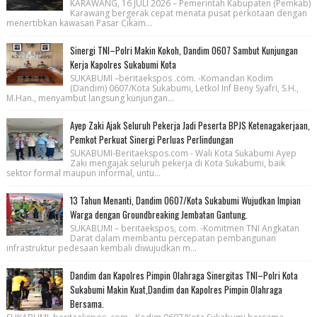
KARAWANG, 16 JULI 2026 – Pemerintah Kabupaten (Pemkab)
Karawang bergerak cepat menata pusat perkotaan dengan
menertibkan kawasan Pasar Cikam...
Sinergi TNI–Polri Makin Kokoh, Dandim 0607 Sambut Kunjungan
Kerja Kapolres Sukabumi Kota
SUKABUMI –beritaekspos .com. -Komandan Kodim
(Dandim) 0607/Kota Sukabumi, Letkol Inf Beny Syafri, S.H.,
M.Han., menyambut langsung kunjungan...
Ayep Zaki Ajak Seluruh Pekerja Jadi Peserta BPJS Ketenagakerjaan,
Pemkot Perkuat Sinergi Perluas Perlindungan
SUKABUMI-Beritaekspos.com - Wali Kota Sukabumi Ayep
Zaki mengajak seluruh pekerja di Kota Sukabumi, baik
sektor formal maupun informal, untu...
13 Tahun Menanti, Dandim 0607/Kota Sukabumi Wujudkan Impian
Warga dengan Groundbreaking Jembatan Gantung.
SUKABUMI – beritaekspos, com. -Komitmen TNI Angkatan
Darat dalam membantu percepatan pembangunan
infrastruktur pedesaan kembali diwujudkan m...
Dandim dan Kapolres Pimpin Olahraga Sinergitas TNI–Polri Kota
Sukabumi Makin Kuat,Dandim dan Kapolres Pimpin Olahraga
Bersama.