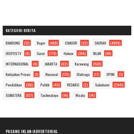
KATEGORI BERITA
BANDUNG
(13)
Bogor
(469)
CIANJUR
(32)
DAERAH
(4809)
EKSPOSTV
(8)
Garut
(779)
Hukum
(394)
IKLAN
(99)
INTERNASIONAL
(4)
JAKARTA
(62)
Karawang
(1581)
Kebijakan Privasi
(1)
Nasional
(175)
Olahraga
(17)
OPINI
(3)
Pendidikan
(166)
Politik
(43)
REDAKSI
(2)
Sukabumi
(2441)
SUMATERA
(107)
Tasikmalaya
(14)
Wisata
(14)
PASANG IKLAN/ADVERTORIAL