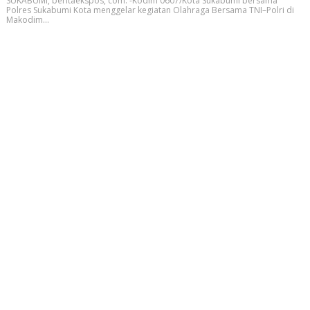
SUKABUMI, beritaekspos, com. -Kodim 0607/Kota Sukabumi bersama
Polres Sukabumi Kota menggelar kegiatan Olahraga Bersama TNI–Polri di
Makodim...