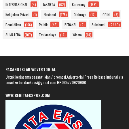
INTERNASIONAL
(4)
JAKARTA
(62)
Karawang
(1581)
Kebijakan Privasi
(1)
Nasional
(175)
Olahraga
(17)
OPINI
(3)
Pendidikan
(166)
Politik
(43)
REDAKSI
(2)
Sukabumi
(2440)
SUMATERA
(107)
Tasikmalaya
(14)
Wisata
(14)
PASANG IKLAN/ADVERTORIAL
Untuk kerjasama pasang iklan / promosi,Advertorial,Press Release hubungi via
email ke beritaekpos@gmail.com HP.085770920908
WWW.BERITAEKSPOS.COM