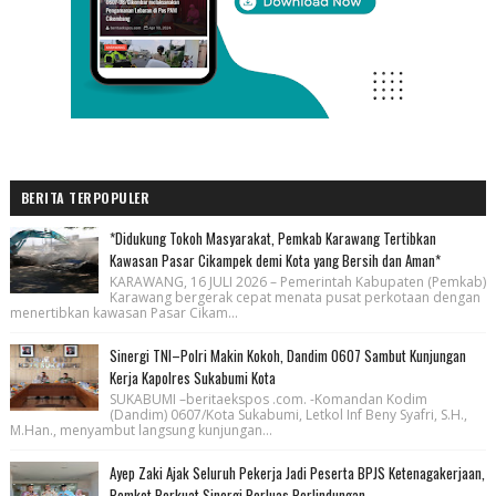
BERITA TERPOPULER
*Didukung Tokoh Masyarakat, Pemkab Karawang Tertibkan
Kawasan Pasar Cikampek demi Kota yang Bersih dan Aman*
KARAWANG, 16 JULI 2026 – Pemerintah Kabupaten (Pemkab)
Karawang bergerak cepat menata pusat perkotaan dengan
menertibkan kawasan Pasar Cikam...
Sinergi TNI–Polri Makin Kokoh, Dandim 0607 Sambut Kunjungan
Kerja Kapolres Sukabumi Kota
SUKABUMI –beritaekspos .com. -Komandan Kodim
(Dandim) 0607/Kota Sukabumi, Letkol Inf Beny Syafri, S.H.,
M.Han., menyambut langsung kunjungan...
Ayep Zaki Ajak Seluruh Pekerja Jadi Peserta BPJS Ketenagakerjaan,
Pemkot Perkuat Sinergi Perluas Perlindungan