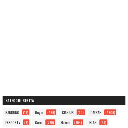
KATEGORI BERITA
BANDUNG
(13)
Bogor
(469)
CIANJUR
(32)
DAERAH
(4809)
EKSPOSTV
(8)
Garut
(779)
Hukum
(394)
IKLAN
(99)