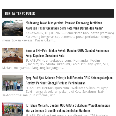
BERITA TERPOPULER
*Didukung Tokoh Masyarakat, Pemkab Karawang Tertibkan
Kawasan Pasar Cikampek demi Kota yang Bersih dan Aman*
KARAWANG, 16 JULI 2026 – Pemerintah Kabupaten (Pemkab)
Karawang bergerak cepat menata pusat perkotaan dengan
menertibkan kawasan Pasar Cikam...
Sinergi TNI–Polri Makin Kokoh, Dandim 0607 Sambut Kunjungan
Kerja Kapolres Sukabumi Kota
SUKABUMI –beritaekspos .com. -Komandan Kodim
(Dandim) 0607/Kota Sukabumi, Letkol Inf Beny Syafri, S.H.,
M.Han., menyambut langsung kunjungan...
Ayep Zaki Ajak Seluruh Pekerja Jadi Peserta BPJS Ketenagakerjaan,
Pemkot Perkuat Sinergi Perluas Perlindungan
SUKABUMI-Beritaekspos.com - Wali Kota Sukabumi Ayep
Zaki mengajak seluruh pekerja di Kota Sukabumi, baik
sektor formal maupun informal, untu...
13 Tahun Menanti, Dandim 0607/Kota Sukabumi Wujudkan Impian
Warga dengan Groundbreaking Jembatan Gantung.
SUKABUMI – beritaekspos, com. -Komitmen TNI Angkatan