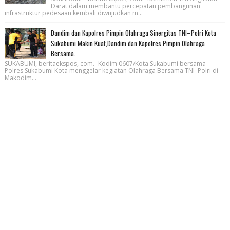
Darat dalam membantu percepatan pembangunan
infrastruktur pedesaan kembali diwujudkan m...
Dandim dan Kapolres Pimpin Olahraga Sinergitas TNI–Polri Kota
Sukabumi Makin Kuat,Dandim dan Kapolres Pimpin Olahraga
Bersama.
SUKABUMI, beritaekspos, com. -Kodim 0607/Kota Sukabumi bersama
Polres Sukabumi Kota menggelar kegiatan Olahraga Bersama TNI–Polri di
Makodim...