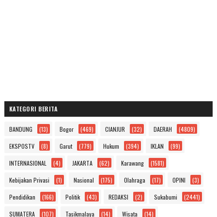
KATEGORI BERITA
BANDUNG
(13)
Bogor
(469)
CIANJUR
(32)
DAERAH
(4809)
EKSPOSTV
(8)
Garut
(779)
Hukum
(394)
IKLAN
(99)
INTERNASIONAL
(4)
JAKARTA
(62)
Karawang
(1581)
Kebijakan Privasi
(1)
Nasional
(175)
Olahraga
(17)
OPINI
(3)
Pendidikan
(166)
Politik
(43)
REDAKSI
(2)
Sukabumi
(2441)
SUMATERA
(107)
Tasikmalaya
(14)
Wisata
(14)