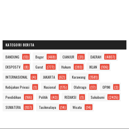
KATEGORI BERITA
BANDUNG
(13)
Bogor
(469)
CIANJUR
(31)
DAERAH
(4807)
EKSPOSTV
(8)
Garut
(777)
Hukum
(393)
IKLAN
(106)
INTERNASIONAL
(4)
JAKARTA
(62)
Karawang
(1581)
Kebijakan Privasi
(1)
Nasional
(175)
Olahraga
(17)
OPINI
(3)
Pendidikan
(166)
Politik
(43)
REDAKSI
(1)
Sukabumi
(2435)
SUMATERA
(107)
Tasikmalaya
(14)
Wisata
(14)