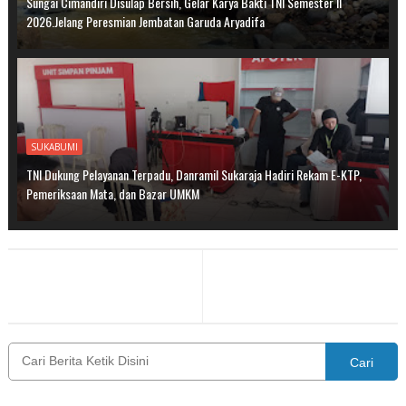
Sungai Cimandiri Disulap Bersih, Gelar Karya Bakti TNI Semester II
2026.Jelang Peresmian Jembatan Garuda Aryadifa
SUKABUMI
TNI Dukung Pelayanan Terpadu, Danramil Sukaraja Hadiri Rekam E-KTP,
Pemeriksaan Mata, dan Bazar UMKM
Cari