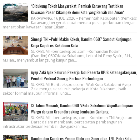
*Didukung Tokoh Masyarakat, Pemkab Karawang Tertibkan
Kawasan Pasar Cikampek demi Kota yang Bersih dan Aman*
KARAWANG, 16 JULI 2026 – Pemerintah Kabupaten (Pemkab)
Karawang bergerak cepat menata pusat perkotaan dengan
menertibkan kawasan Pasar Cikam...
Sinergi TNI–Polri Makin Kokoh, Dandim 0607 Sambut Kunjungan
Kerja Kapolres Sukabumi Kota
SUKABUMI –beritaekspos .com. -Komandan Kodim
(Dandim) 0607/Kota Sukabumi, Letkol Inf Beny Syafri, S.H.,
M.Han., menyambut langsung kunjungan...
Ayep Zaki Ajak Seluruh Pekerja Jadi Peserta BPJS Ketenagakerjaan,
Pemkot Perkuat Sinergi Perluas Perlindungan
SUKABUMI-Beritaekspos.com - Wali Kota Sukabumi Ayep
Zaki mengajak seluruh pekerja di Kota Sukabumi, baik
sektor formal maupun informal, untu...
13 Tahun Menanti, Dandim 0607/Kota Sukabumi Wujudkan Impian
Warga dengan Groundbreaking Jembatan Gantung.
SUKABUMI – beritaekspos, com. -Komitmen TNI Angkatan
Darat dalam membantu percepatan pembangunan
infrastruktur pedesaan kembali diwujudkan m...
Dandim dan Kapolres Pimpin Olahraga Sinergitas TNI–Polri Kota