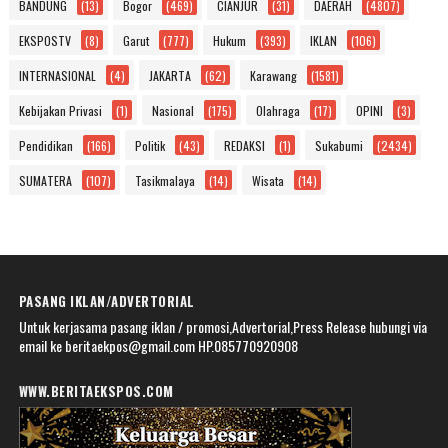
BANDUNG
(13)
Bogor
(469)
CIANJUR
(31)
DAERAH
(4807)
EKSPOSTV
(8)
Garut
(777)
Hukum
(393)
IKLAN
(106)
INTERNASIONAL
(4)
JAKARTA
(62)
Karawang
(1581)
Kebijakan Privasi
(1)
Nasional
(175)
Olahraga
(17)
OPINI
(3)
Pendidikan
(166)
Politik
(43)
REDAKSI
(1)
Sukabumi
(2434)
SUMATERA
(107)
Tasikmalaya
(14)
Wisata
(14)
PASANG IKLAN/ADVERTORIAL
Untuk kerjasama pasang iklan / promosi,Advertorial,Press Release hubungi via
email ke beritaekpos@gmail.com HP.085770920908
WWW.BERITAEKSPOS.COM