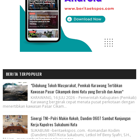
BERITA TERPOPULER
*Didukung Tokoh Masyarakat, Pemkab Karawang Tertibkan
Kawasan Pasar Cikampek demi Kota yang Bersih dan Aman*
KARAWANG, 16 JULI 2026 – Pemerintah Kabupaten (Pemkab)
Karawang bergerak cepat menata pusat perkotaan dengan
menertibkan kawasan Pasar Cikam...
Sinergi TNI–Polri Makin Kokoh, Dandim 0607 Sambut Kunjungan
Kerja Kapolres Sukabumi Kota
SUKABUMI –beritaekspos .com. -Komandan Kodim
(Dandim) 0607/Kota Sukabumi, Letkol Inf Beny Syafri, S.H.,