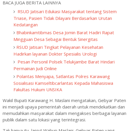
BACA JUGA BERITA LAINNYA
RSUD Jatisari Edukasi Masyarakat tentang Sistem
Triase, Pasien Tidak Dilayani Berdasarkan Urutan
Kedatangan
Bhabinkamtibmas Desa Jomin Barat Hadiri Rapat
Mingguan Desa Sebagai Bentuk Sinergitas
RSUD Jatisari Tingkat Pelayanan Kesehatan
Hadirkan layanan Dokter Spesialis Urologi
Pesan Personil Polsek Telukjambe Barat Hindari
Permainan Judi Online
Polantas Menyapa, Satlantas Polres Karawang
Sosialisasi Kamseltibcarlantas Kepada Mahasiswa
Fakultas Hukum UNSIKA
Wakil Bupati Karawang H. Maslani mengatakan, Gebyar Paten
ini menjadi upaya pemerintah daerah untuk mendekatkan dan
memudahkan masyarakat dalam mengakses berbagai layanan
publik dalam satu lokasi yang terintegrasi.
Tak hanya itu, lanjut Wabup Maslani, Gebyar Paten yang