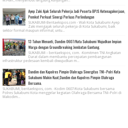
M.Han., menyambut langsung kunjungan...
Ayep Zaki Ajak Seluruh Pekerja Jadi Peserta BPJS Ketenagakerjaan,
Pemkot Perkuat Sinergi Perluas Perlindungan
SUKABUMI-Beritaekspos.com - Wali Kota Sukabumi Ayep
Zaki mengajak seluruh pekerja di Kota Sukabumi, baik
sektor formal maupun informal, untu...
13 Tahun Menanti, Dandim 0607/Kota Sukabumi Wujudkan Impian
Warga dengan Groundbreaking Jembatan Gantung.
SUKABUMI – beritaekspos, com. -Komitmen TNI Angkatan
Darat dalam membantu percepatan pembangunan
infrastruktur pedesaan kembali diwujudkan m...
Dandim dan Kapolres Pimpin Olahraga Sinergitas TNI–Polri Kota
Sukabumi Makin Kuat,Dandim dan Kapolres Pimpin Olahraga
Bersama.
SUKABUMI, beritaekspos, com. -Kodim 0607/Kota Sukabumi bersama
Polres Sukabumi Kota menggelar kegiatan Olahraga Bersama TNI–Polri di
Makodim...