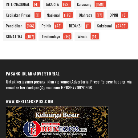
INTERNASIONAL
(4)
JAKARTA
(62)
Karawang
(1581)
Kebijakan Privasi
(1)
Nasional
(175)
Olahraga
(17)
OPINI
(3)
Pendidikan
(166)
Politik
(43)
REDAKSI
(1)
Sukabumi
(2435)
SUMATERA
(107)
Tasikmalaya
(14)
Wisata
(14)
PASANG IKLAN/ADVERTORIAL
Untuk kerjasama pasang iklan / promosi,Advertorial,Press Release hubungi via
email ke beritaekpos@gmail.com HP.085770920908
WWW.BERITAEKSPOS.COM