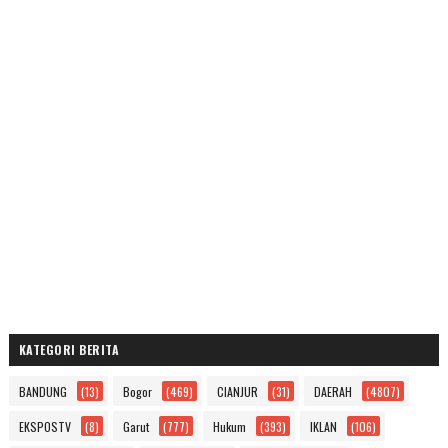
KATEGORI BERITA
BANDUNG
(13)
Bogor
(469)
CIANJUR
(31)
DAERAH
(4807)
EKSPOSTV
(8)
Garut
(777)
Hukum
(393)
IKLAN
(106)