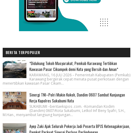
BERITA TERPOPULER
*Didukung Tokoh Masyarakat, Pemkab Karawang Tertibkan
Kawasan Pasar Cikampek demi Kota yang Bersih dan Aman*
KARAWANG, 16 JULI 2026 – Pemerintah Kabupaten (Pemkab)
Karawang bergerak cepat menata pusat perkotaan dengan
menertibkan kawasan Pasar Cikam...
Sinergi TNI–Polri Makin Kokoh, Dandim 0607 Sambut Kunjungan
Kerja Kapolres Sukabumi Kota
SUKABUMI –beritaekspos .com. -Komandan Kodim
(Dandim) 0607/Kota Sukabumi, Letkol Inf Beny Syafri, S.H.,
M.Han., menyambut langsung kunjungan...
Ayep Zaki Ajak Seluruh Pekerja Jadi Peserta BPJS Ketenagakerjaan,
Pemkot Perkuat Sinergi Perluas Perlindungan