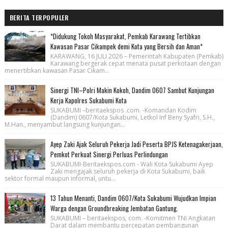
BERITA TERPOPULER
*Didukung Tokoh Masyarakat, Pemkab Karawang Tertibkan
Kawasan Pasar Cikampek demi Kota yang Bersih dan Aman*
KARAWANG, 16 JULI 2026 – Pemerintah Kabupaten (Pemkab)
Karawang bergerak cepat menata pusat perkotaan dengan
menertibkan kawasan Pasar Cikam...
Sinergi TNI–Polri Makin Kokoh, Dandim 0607 Sambut Kunjungan
Kerja Kapolres Sukabumi Kota
SUKABUMI –beritaekspos .com. -Komandan Kodim
(Dandim) 0607/Kota Sukabumi, Letkol Inf Beny Syafri, S.H.,
M.Han., menyambut langsung kunjungan...
Ayep Zaki Ajak Seluruh Pekerja Jadi Peserta BPJS Ketenagakerjaan,
Pemkot Perkuat Sinergi Perluas Perlindungan
SUKABUMI-Beritaekspos.com - Wali Kota Sukabumi Ayep
Zaki mengajak seluruh pekerja di Kota Sukabumi, baik
sektor formal maupun informal, untu...
13 Tahun Menanti, Dandim 0607/Kota Sukabumi Wujudkan Impian
Warga dengan Groundbreaking Jembatan Gantung.
SUKABUMI – beritaekspos, com. -Komitmen TNI Angkatan
Darat dalam membantu percepatan pembangunan