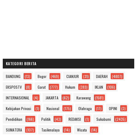
KATEGORI BERITA
BANDUNG
(13)
Bogor
(469)
CIANJUR
(31)
DAERAH
(4807)
EKSPOSTV
(8)
Garut
(777)
Hukum
(393)
IKLAN
(106)
INTERNASIONAL
(4)
JAKARTA
(62)
Karawang
(1581)
Kebijakan Privasi
(1)
Nasional
(175)
Olahraga
(17)
OPINI
(3)
Pendidikan
(166)
Politik
(43)
REDAKSI
(1)
Sukabumi
(2435)
SUMATERA
(107)
Tasikmalaya
(14)
Wisata
(14)