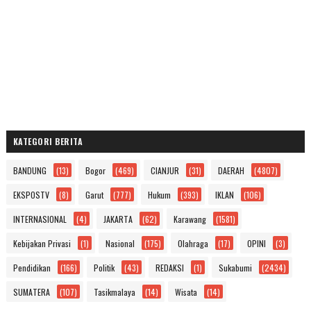
KATEGORI BERITA
BANDUNG
(13)
Bogor
(469)
CIANJUR
(31)
DAERAH
(4807)
EKSPOSTV
(8)
Garut
(777)
Hukum
(393)
IKLAN
(106)
INTERNASIONAL
(4)
JAKARTA
(62)
Karawang
(1581)
Kebijakan Privasi
(1)
Nasional
(175)
Olahraga
(17)
OPINI
(3)
Pendidikan
(166)
Politik
(43)
REDAKSI
(1)
Sukabumi
(2434)
SUMATERA
(107)
Tasikmalaya
(14)
Wisata
(14)