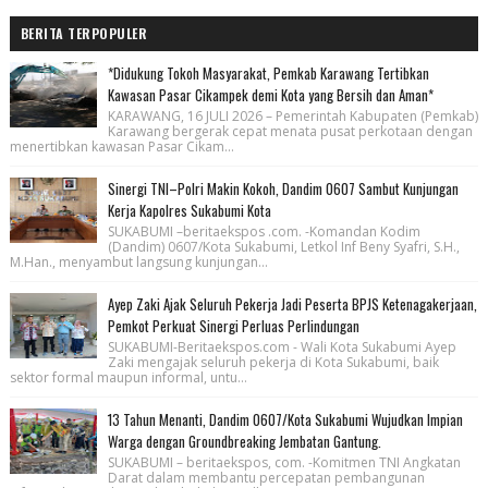
BERITA TERPOPULER
*Didukung Tokoh Masyarakat, Pemkab Karawang Tertibkan
Kawasan Pasar Cikampek demi Kota yang Bersih dan Aman*
KARAWANG, 16 JULI 2026 – Pemerintah Kabupaten (Pemkab)
Karawang bergerak cepat menata pusat perkotaan dengan
menertibkan kawasan Pasar Cikam...
Sinergi TNI–Polri Makin Kokoh, Dandim 0607 Sambut Kunjungan
Kerja Kapolres Sukabumi Kota
SUKABUMI –beritaekspos .com. -Komandan Kodim
(Dandim) 0607/Kota Sukabumi, Letkol Inf Beny Syafri, S.H.,
M.Han., menyambut langsung kunjungan...
Ayep Zaki Ajak Seluruh Pekerja Jadi Peserta BPJS Ketenagakerjaan,
Pemkot Perkuat Sinergi Perluas Perlindungan
SUKABUMI-Beritaekspos.com - Wali Kota Sukabumi Ayep
Zaki mengajak seluruh pekerja di Kota Sukabumi, baik
sektor formal maupun informal, untu...
13 Tahun Menanti, Dandim 0607/Kota Sukabumi Wujudkan Impian
Warga dengan Groundbreaking Jembatan Gantung.
SUKABUMI – beritaekspos, com. -Komitmen TNI Angkatan
Darat dalam membantu percepatan pembangunan